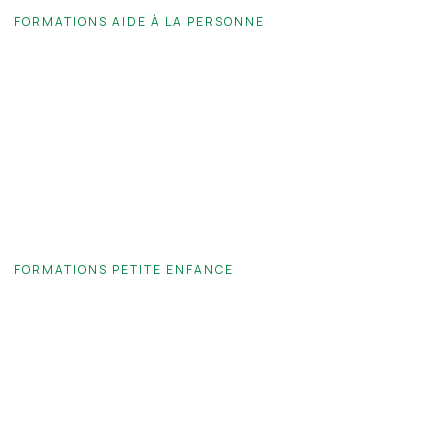
FORMATIONS AIDE À LA PERSONNE
Équipe autonome
Accompagnement de la personne âgée ou en situation de
handicap
Management et organisation
Prévention des risques psychosociaux
Gestion des pathologies liées au vieillissement
Relation avec les familles
FORMATIONS PETITE ENFANCE
Développement du jeune enfant
Gestion des émotions
Accompagnement bienveillant et gestion des émotions
Impact des écrans sur le développement de l’enfant
Communication avec les familles