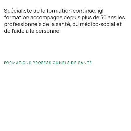
Spécialiste de la formation continue, igl
formation accompagne depuis plus de 30 ans les
professionnels de la santé, du médico-social et
de l’aide à la personne.
FORMATIONS PROFESSIONNELS DE SANTÉ
Infirmiers libéraux
Management
Gérontologie
Conformité aux obligations réglementaires
Communication et accompagnement relationnel
Prévention des risques psychosociaux
Assistant en Soins de Gérontologie (ASG)